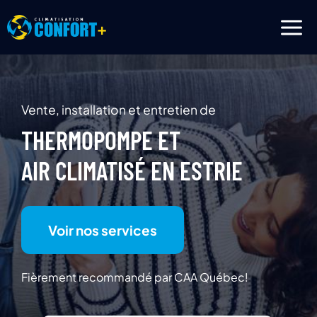
Aller
au
contenu
Vente, installation et entretien de
THERMOPOMPE ET
AIR CLIMATISÉ EN ESTRIE
Voir nos services
Fièrement recommandé par CAA Québec!